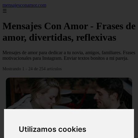
mensajesconamor.com
☰
Mensajes Con Amor - Frases de
amor, divertidas, reflexivas
Mensajes de amor para dedicar a tu novia, amigos, familiares. Frases
motivacionales para Instagram. Enviar textos bonitos a mi pareja.
Mostrando 1 - 24 de 254 artículos
❮
❯
Utilizamos cookies