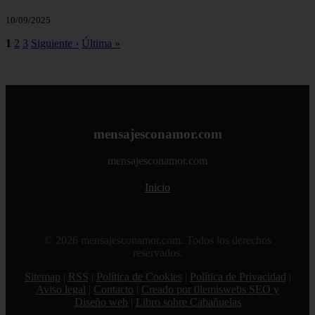
10/09/2025
1
2
3
Siguiente ›
Última »
mensajesconamor.com
mensajesconamor.com
Inicio
© 2026 mensajesconamor.com. Todos los derechos
reservados.
Sitemap
|
RSS
|
Política de Cookies
|
Política de Privacidad
|
Aviso legal
|
Contacto
|
Creado por 0lemiswebs SEO y
Diseño web
|
Libro sobre Cabañuelas