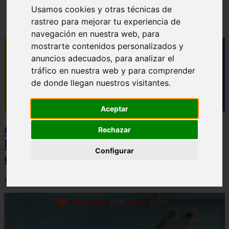
✓ 40 mensajes de buenos días para novio que le
Usamos cookies y otras técnicas de
alegrarán el día
rastreo para mejorar tu experiencia de
navegación en nuestra web, para
mostrarte contenidos personalizados y
anuncios adecuados, para analizar el
tráfico en nuestra web y para comprender
de donde llegan nuestros visitantes.
Aceptar
Camisetas NBA Baratas y Camisetas de
Rechazar
Futbol Baratas: La Estrategia Definitiva
Configurar
de Ahorro y Calidad
12/12/2025