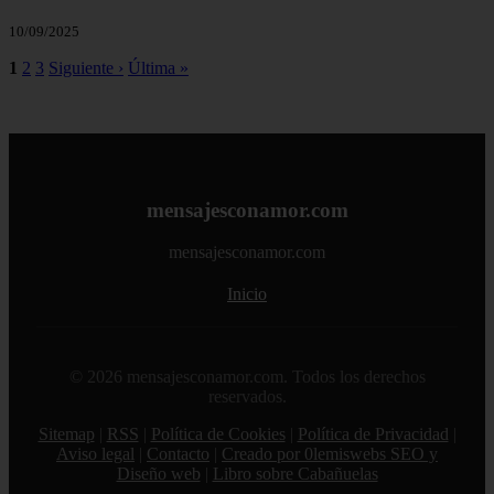
10/09/2025
1
2
3
Siguiente ›
Última »
mensajesconamor.com
mensajesconamor.com
Inicio
© 2026 mensajesconamor.com. Todos los derechos
reservados.
Sitemap
|
RSS
|
Política de Cookies
|
Política de Privacidad
|
Aviso legal
|
Contacto
|
Creado por 0lemiswebs SEO y
Diseño web
|
Libro sobre Cabañuelas