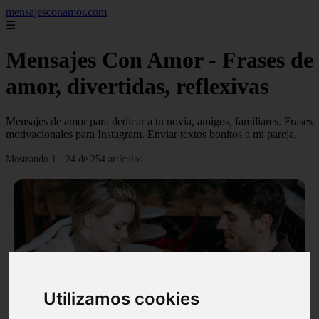
mensajesconamor.com
☰
Mensajes Con Amor - Frases de
amor, divertidas, reflexivas
Mensajes de amor para dedicar a tu novia, amigos, familiares. Frases
motivacionales para Instagram. Enviar textos bonitos a mi pareja.
Mostrando 1 - 24 de 254 artículos
❮
❯
Utilizamos cookies