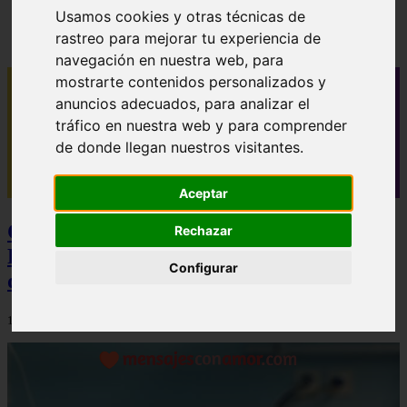
✓ 40 mensajes de buenos días para novio que le
Usamos cookies y otras técnicas de
alegrarán el día
rastreo para mejorar tu experiencia de
navegación en nuestra web, para
mostrarte contenidos personalizados y
anuncios adecuados, para analizar el
tráfico en nuestra web y para comprender
de donde llegan nuestros visitantes.
Aceptar
Camisetas NBA Baratas y Camisetas de
Rechazar
Futbol Baratas: La Estrategia Definitiva
Configurar
de Ahorro y Calidad
12/12/2025