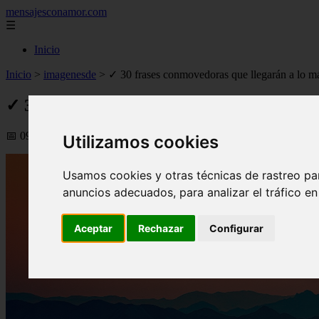
mensajesconamor.com
☰
Inicio
Inicio
>
imagenesde
>
✓ 30 frases conmovedoras que llegarán a lo m
✓ 30 frases conmovedoras que llegarán a l
📅 09/09/2025
Utilizamos cookies
Usamos cookies y otras técnicas de rastreo pa
anuncios adecuados, para analizar el tráfico e
Aceptar
Rechazar
Configurar