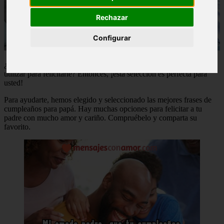
Rechazar
Configurar
¿Ha llegado el cumpleaños de tu padre y no sabes qué palabras
utilizar para felicitarle? Entonces, ¡esta selección es perfecta para
usted!
Para ayudarte, hemos elegido y seleccionado las mejores frases de
cumpleaños para papá. Hay muchas opciones para felicitar a tu
padre con mucho amor y cariño. Compruébelo y comparta su
favorito.