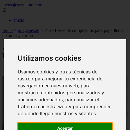
mensajesconamor.com
☰
Inicio
Inicio
>
imagenesde
>
✓ 30 frases de cumpleaños para papá llenas
de amor y cariño
✓ 30 frases de cumpleaños para papá
llenas de amor y cariño
Utilizamos cookies
📅 07/09/2025
Usamos cookies y otras técnicas de
rastreo para mejorar tu experiencia de
navegación en nuestra web, para
mostrarte contenidos personalizados y
anuncios adecuados, para analizar el
tráfico en nuestra web y para comprender
de donde llegan nuestros visitantes.
Aceptar