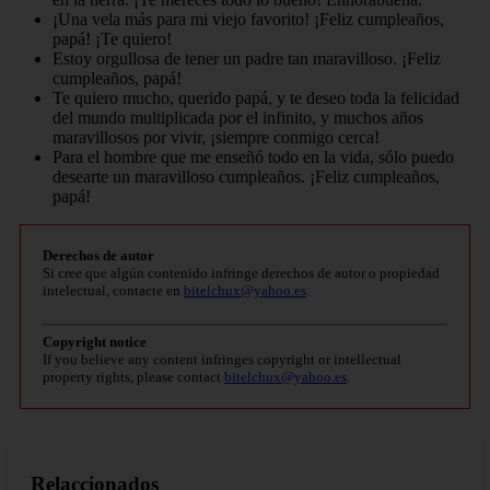
¡Una vela más para mi viejo favorito! ¡Feliz cumpleaños,
papá! ¡Te quiero!
Estoy orgullosa de tener un padre tan maravilloso. ¡Feliz
cumpleaños, papá!
Te quiero mucho, querido papá, y te deseo toda la felicidad
del mundo multiplicada por el infinito, y muchos años
maravillosos por vivir, ¡siempre conmigo cerca!
Para el hombre que me enseñó todo en la vida, sólo puedo
desearte un maravilloso cumpleaños. ¡Feliz cumpleaños,
papá!
Derechos de autor
Si cree que algún contenido infringe derechos de autor o propiedad
intelectual, contacte en
bitelchux@yahoo.es
.
Copyright notice
If you believe any content infringes copyright or intellectual
property rights, please contact
bitelchux@yahoo.es
.
Relaccionados