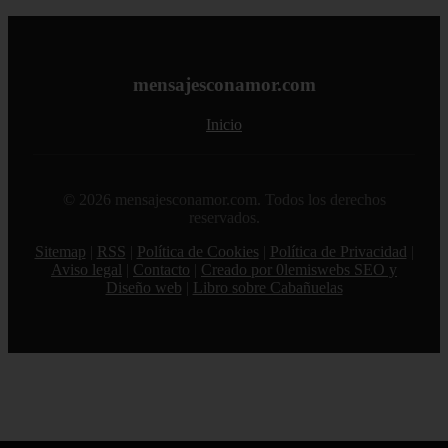
mensajesconamor.com
Inicio
© 2026 mensajesconamor.com. Todos los derechos
reservados.
Sitemap
|
RSS
|
Política de Cookies
|
Política de Privacidad
|
Aviso legal
|
Contacto
|
Creado por 0lemiswebs SEO y
Diseño web
|
Libro sobre Cabañuelas