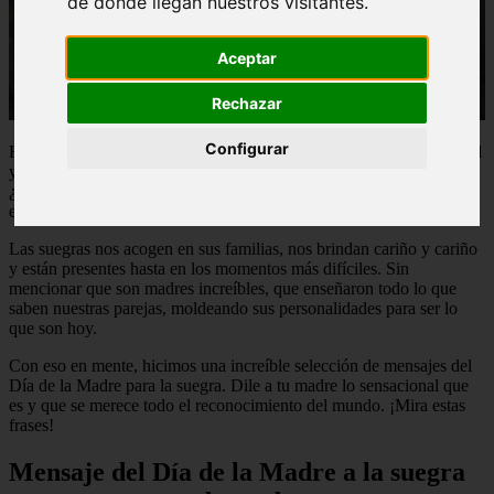
de donde llegan nuestros visitantes.
Aceptar
Rechazar
Configurar
Hay muchos estereotipos de que la suegra y la nuera o la suegra y el
yerno no se llevan bien. Pero sabemos que esto no es cierto, porque
¿cómo no amar a alguien que trajo al mundo a la persona más
especial de nuestras vidas?
Las suegras nos acogen en sus familias, nos brindan cariño y cariño
y están presentes hasta en los momentos más difíciles. Sin
mencionar que son madres increíbles, que enseñaron todo lo que
saben nuestras parejas, moldeando sus personalidades para ser lo
que son hoy.
Con eso en mente, hicimos una increíble selección de mensajes del
Día de la Madre para la suegra. Dile a tu madre lo sensacional que
es y que se merece todo el reconocimiento del mundo. ¡Mira estas
frases!
Mensaje del Día de la Madre a la suegra