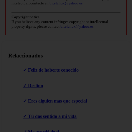
intelectual, contacte en
bitelchux@yahoo.es
.
Copyright notice
If you believe any content infringes copyright or intellectual
property rights, please contact
bitelchux@yahoo.es
.
Relaccionados
✓ Feliz de haberte conocido
✓ Destino
✓ Eres alguien mas que especial
✓ Tú das sentido a mi vida
✓ Me acordé de ti