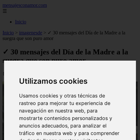
mensajesconamor.com
☰
Inicio
Inicio
>
imagenesde
>
✓ 30 mensajes del Día de la Madre a la
suegra que son puro amor
✓ 30 mensajes del Día de la Madre a la
suegra que son puro amor
📅 08/09/2025
Utilizamos cookies
Usamos cookies y otras técnicas de
rastreo para mejorar tu experiencia de
navegación en nuestra web, para
mostrarte contenidos personalizados y
anuncios adecuados, para analizar el
tráfico en nuestra web y para comprender