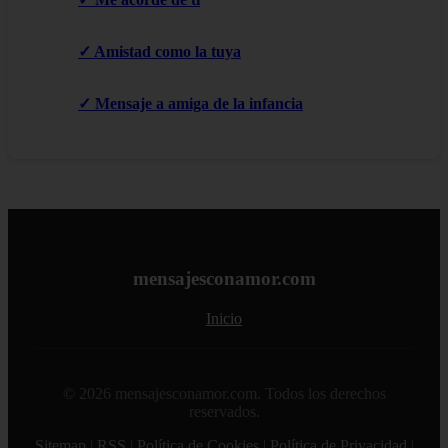
✓ Amistad como la tuya
✓ Mensaje a amiga de la infancia
mensajesconamor.com
Inicio
© 2026 mensajesconamor.com. Todos los derechos
reservados.
Sitemap
|
RSS
|
Política de Cookies
|
Política de Privacidad
|