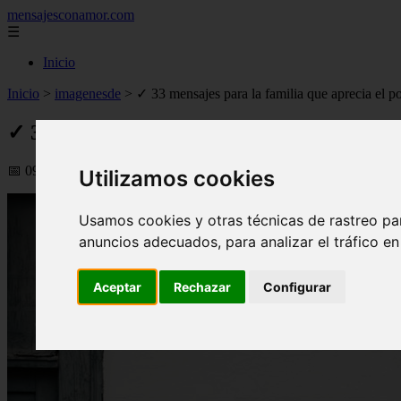
mensajesconamor.com
☰
Inicio
Inicio
>
imagenesde
>
✓ 33 mensajes para la familia que aprecia el p
✓ 33 mensajes para la familia que aprecia 
📅 09/09/2025
Utilizamos cookies
Usamos cookies y otras técnicas de rastreo pa
anuncios adecuados, para analizar el tráfico e
Aceptar
Rechazar
Configurar