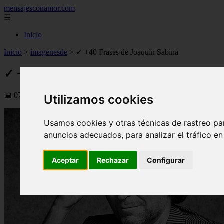
mensajesconamor.com
☰
Inicio
Inicio
>
imagenesde
>
✓ +40 Frases de Joaquín Sabina
✓ +40 Frases de Joaquín Sabina
📅 07/09/2025
Utilizamos cookies
Usamos cookies y otras técnicas de rastreo pa
anuncios adecuados, para analizar el tráfico e
Aceptar
Rechazar
Configurar