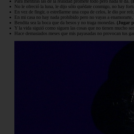
Para mentiras las de la realidad promete todo pero nada te da. (
No le ofreció la luna, le dijo sólo quédate conmigo, no hay fort
En vez de fingir, o estrellarme una copa de celos, le dio por reír
En mi casa no hay nada prohibido pero no vayas a enamorarte, 
Bendita sea la boca que da besos y no traga monedas.
(Jugar p
Y la vida siguió como siguen las cosas que no tienen mucho sen
Hace demasiados meses que mis payasadas no provocan tus gan