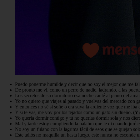
Puedo ponerme humilde y decir que no soy el mejor que me falt
De pronto me vi, como un perro de nadie, ladrando, a las puerta
Los secretos de su dormitorio esa noche canté al piano del ama
Yo no quiero que viajes al pasado y vuelvas del mercado con ga
Y entonces no sé si soñé o era suya la ardiente voz que me iba 
Y si te vas, me voy por los tejados como un gato sin dueño.
(Y 
Yo quería dormir contigo y tú no querías dormir sola y nos diero
Mal y tarde estoy cumpliendo la palabra que te di cuando juré e
No soy un fulano con la lagrima fácil de esos que se quejan solo
Este adiós no maquilla un hasta luego, este nunca no esconde u