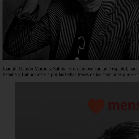
Joaquín Ramón Martínez Sabina es un famoso cantante español, nacido
España y Latinoamérica por las bellas frases de las canciones que escr