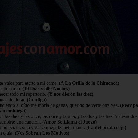
a valor para atarte a mi cama.
(A La Orilla de la Chimenea)
s del cielo.
(19 Dias y 500 Noches)
necer todo mi repertorio.
(Y nos dieron las diez)
nas de llorar.
(Contigo)
diciendo al oído me moría de ganas, querido de verte otra vez.
(Peor pa
sin embargo)
n las diez y las once, las doce y la una; y las dos y las tres. Y desnudo
scribirte una canción.
(Amor Se Llama el Juego)
 por vicio, si la vida se queja le meto mano.
(La del pirata cojo)
n ojala.
(Nos Sobran Los Motivos)