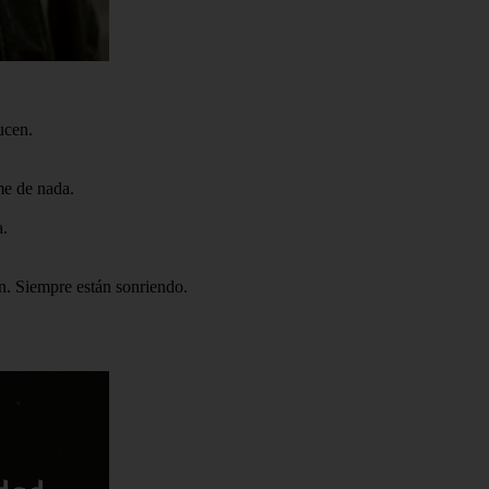
ucen.
me de nada.
a.
n. Siempre están sonriendo.