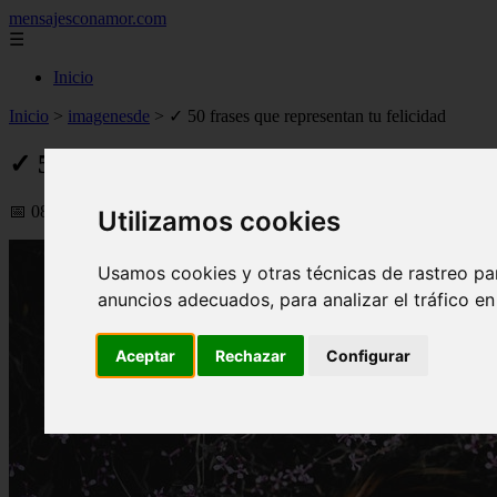
mensajesconamor.com
☰
Inicio
Inicio
>
imagenesde
>
✓ 50 frases que representan tu felicidad
✓ 50 frases que representan tu felicidad
📅 08/09/2025
Utilizamos cookies
Usamos cookies y otras técnicas de rastreo pa
anuncios adecuados, para analizar el tráfico e
Aceptar
Rechazar
Configurar