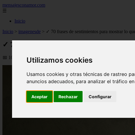
mensajesconamor.com
☰
Inicio
Inicio
>
imagenesde
>
✓ 70 frases de sentimientos para mostrar lo que
✓ 70 frases de sentimientos para mostrar l
📅 10/09/2025
Utilizamos cookies
Usamos cookies y otras técnicas de rastreo pa
anuncios adecuados, para analizar el tráfico e
Aceptar
Rechazar
Configurar