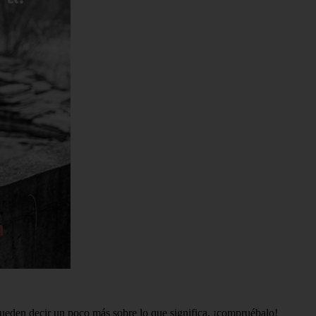
pueden decir un poco más sobre lo que significa, ¡compruébalo!