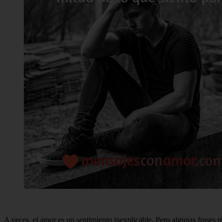
A veces, el amor es un sentimiento inexplicable. Pero algunas frases 