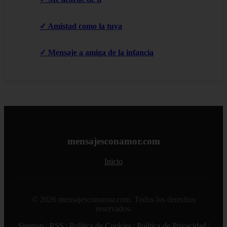
✓ Amistad como la tuya
✓ Mensaje a amiga de la infancia
mensajesconamor.com
Inicio
© 2026 mensajesconamor.com. Todos los derechos
reservados.
Sitemap
|
RSS
|
Política de Cookies
|
Política de Privacidad
|