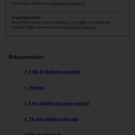
intelectual, contacte en
bitelchux@yahoo.es
.
Copyright notice
If you believe any content infringes copyright or intellectual
property rights, please contact
bitelchux@yahoo.es
.
Relaccionados
✓ Feliz de haberte conocido
✓ Destino
✓ Eres alguien mas que especial
✓ Tú das sentido a mi vida
✓ Me acordé de ti