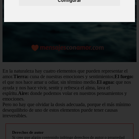
Configurar
En la naturaleza hay cuatro elementos que pueden representar el
amor.
Tierra:
cuna de nuestras emociones y sentimientos;
El fuego:
el que nos hace amar u odiar, sin término medio.
El agua:
que nos
ayuda y nos hace vivir, sentir y refresca el alma, lava el
espíritu.
Aire:
donde podemos volar en nuestros pensamientos y
emociones.
Pero no hay que olvidar la dosis adecuada, porque el más mínimo
desequilibrio de uno de estos elementos puede tener causas
irreversibles.
Derechos de autor
Si cree que algún contenido infringe derechos de autor o propiedad