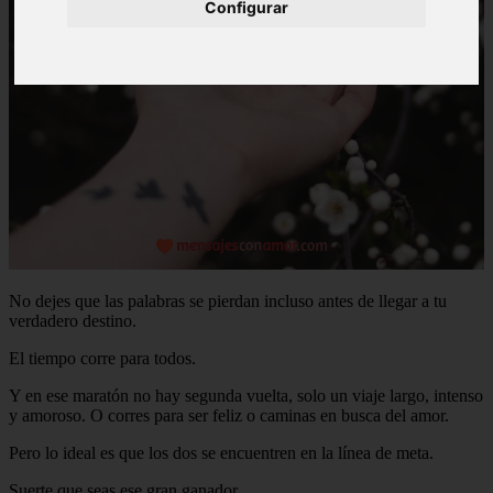
Configurar
No dejes que las palabras se pierdan incluso antes de llegar a tu
verdadero destino.
El tiempo corre para todos.
Y en ese maratón no hay segunda vuelta, solo un viaje largo, intenso
y amoroso. O corres para ser feliz o caminas en busca del amor.
Pero lo ideal es que los dos se encuentren en la línea de meta.
Suerte que seas ese gran ganador.