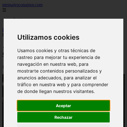
mensajesconamor.com
☰
Inicio
Inicio
>
imagenesde
>
✓ El tiempo vuela | Frases Profundas Sobre
El Tiempo
Utilizamos cookies
✓ El tiempo vuela | Frases Profundas
Usamos cookies y otras técnicas de
Sobre El Tiempo
rastreo para mejorar tu experiencia de
navegación en nuestra web, para
📅 09/09/2025
mostrarte contenidos personalizados y
anuncios adecuados, para analizar el
tráfico en nuestra web y para comprender
de donde llegan nuestros visitantes.
Aceptar
Rechazar