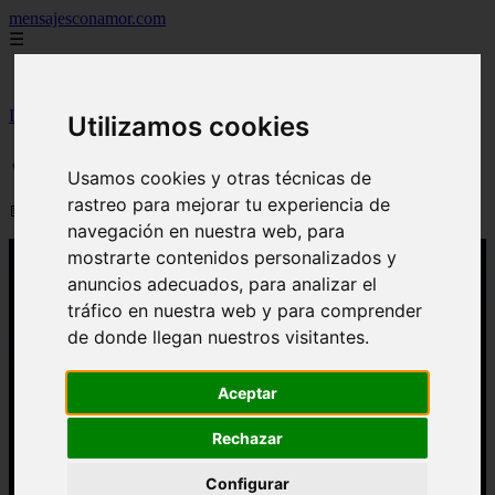
mensajesconamor.com
☰
Inicio
Inicio
>
imagenesde
>
✓ Hasta que la muerte nos separe
Utilizamos cookies
✓ Hasta que la muerte nos separe
Usamos cookies y otras técnicas de
rastreo para mejorar tu experiencia de
📅 29/09/2024
navegación en nuestra web, para
mostrarte contenidos personalizados y
anuncios adecuados, para analizar el
tráfico en nuestra web y para comprender
de donde llegan nuestros visitantes.
Aceptar
Rechazar
Configurar