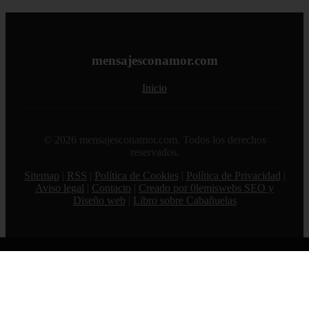
mensajesconamor.com
Inicio
© 2026 mensajesconamor.com. Todos los derechos
reservados.
Sitemap
|
RSS
|
Política de Cookies
|
Política de Privacidad
|
Aviso legal
|
Contacto
|
Creado por 0lemiswebs SEO y
Diseño web
|
Libro sobre Cabañuelas