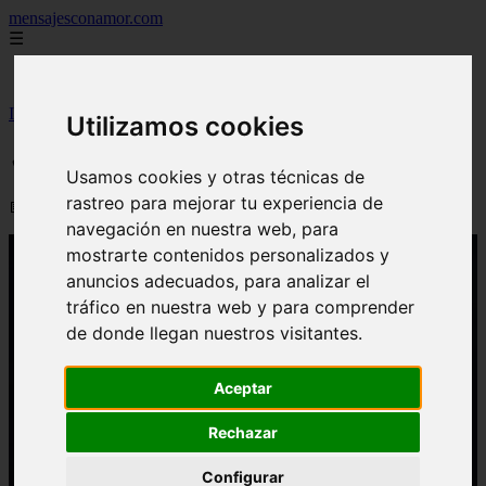
mensajesconamor.com
☰
Inicio
Inicio
>
imagenesde
>
✓ No te pido nada, solo que te importe
Utilizamos cookies
✓ No te pido nada, solo que te importe
Usamos cookies y otras técnicas de
rastreo para mejorar tu experiencia de
📅 29/09/2024
navegación en nuestra web, para
mostrarte contenidos personalizados y
anuncios adecuados, para analizar el
tráfico en nuestra web y para comprender
de donde llegan nuestros visitantes.
Aceptar
Rechazar
Configurar