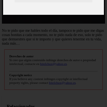
No te pido que me hables todo el día, tampoco te pido que me digas
cosas bonitas a cada momento, no te pido nada de eso, solo te pido
que demuestres que si te importo y que quieres tenerme en tu vida,
nada más…
Derechos de autor
Si cree que algún contenido infringe derechos de autor o propiedad
intelectual, contacte en
bitelchux@yahoo.es
.
Copyright notice
If you believe any content infringes copyright or intellectual
property rights, please contact
bitelchux@yahoo.es
.
Relaccionados