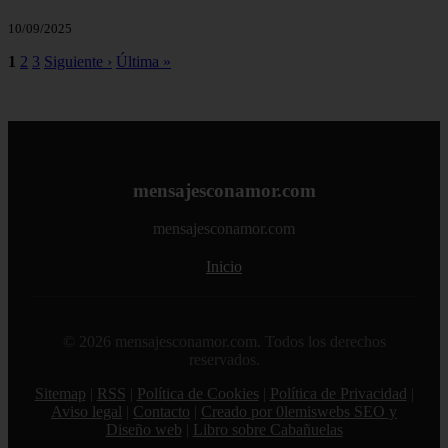
10/09/2025
1
2
3
Siguiente ›
Última »
mensajesconamor.com
mensajesconamor.com
Inicio
© 2026 mensajesconamor.com. Todos los derechos
reservados.
Sitemap
|
RSS
|
Política de Cookies
|
Política de Privacidad
|
Aviso legal
|
Contacto
|
Creado por 0lemiswebs SEO y
Diseño web
|
Libro sobre Cabañuelas