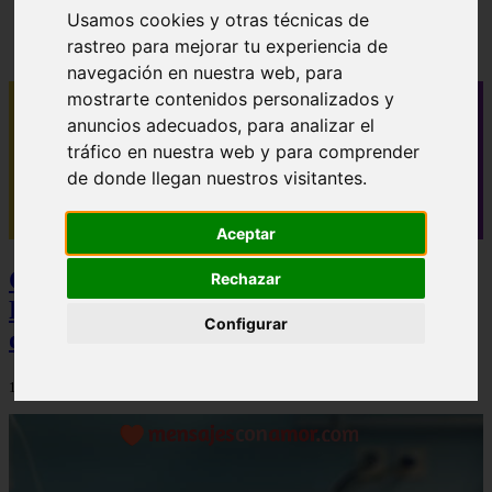
✓ 40 mensajes de buenos días para novio que le
Usamos cookies y otras técnicas de
alegrarán el día
rastreo para mejorar tu experiencia de
navegación en nuestra web, para
mostrarte contenidos personalizados y
anuncios adecuados, para analizar el
tráfico en nuestra web y para comprender
de donde llegan nuestros visitantes.
Aceptar
Camisetas NBA Baratas y Camisetas de
Rechazar
Futbol Baratas: La Estrategia Definitiva
Configurar
de Ahorro y Calidad
12/12/2025