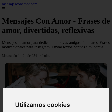
mensajesconamor.com
☰
Mensajes Con Amor - Frases de
amor, divertidas, reflexivas
Mensajes de amor para dedicar a tu novia, amigos, familiares. Frases
motivacionales para Instagram. Enviar textos bonitos a mi pareja.
Mostrando 1 - 24 de 254 artículos
❮
❯
Utilizamos cookies