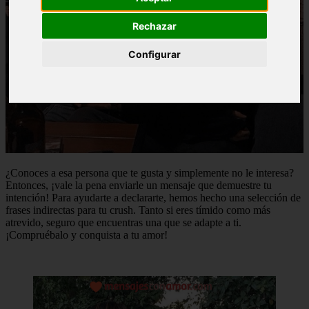
Rechazar
Configurar
¿Conoces a esa persona que te gusta y simplemente no le interesa?
Entonces, ¡vale la pena enviarle un mensaje que demuestre tu
intención! Para ayudarte a declararte, hemos hecho una selección de
frases indirectas para tu crush. Tanto si eres tímido como más
atrevido, seguro que encuentras una que se adapte a ti.
¡Compruébalo y conquista a tu amor!