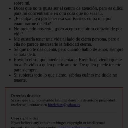
sobre mí.
Dices que no te gusta ser el centro de atención, pero es difícil
para mí concentrarme en otra cosa que no seas tú.
¿Es culpa tuya por tener esa sonrisa o es culpa mía por
enamorarme de ella?
No pretendo poseerte, ¡pero acepto recibir tu corazón de por
vida!
Me gustaría tener una vida al lado de cierta persona, pero a
ella no parece interesarle la felicidad eterna.
Sé que no te das cuenta, pero cuando hablo de amor, siempre
se trata de ti.
Envidio el sol que puede calentarte. Envidio el viento que te
toca. Envidio a quien puede amarte. De quién puede tenerte
para siempre.
Si supieras todo lo que siento, sabrías cuánto me duele no
tenerte.
Derechos de autor
Si cree que algún contenido infringe derechos de autor o propiedad
intelectual, contacte en
bitelchux@yahoo.es
.
Copyright notice
If you believe any content infringes copyright or intellectual
property rights, please contact
bitelchux@yahoo.es
.