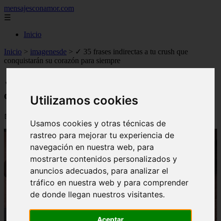
mensajesconamor.com
☰
Inicio
Inicio
>
imagenesde
>
✓ 35 frases indirectas a tu crush que
conquistarán su corazón para siempre
✓ 35 frases indirectas a tu crush que
conquistarán su corazón para siempre
Utilizamos cookies
📅 08/09/2025
Usamos cookies y otras técnicas de
rastreo para mejorar tu experiencia de
navegación en nuestra web, para
mostrarte contenidos personalizados y
anuncios adecuados, para analizar el
tráfico en nuestra web y para comprender
de donde llegan nuestros visitantes.
Aceptar