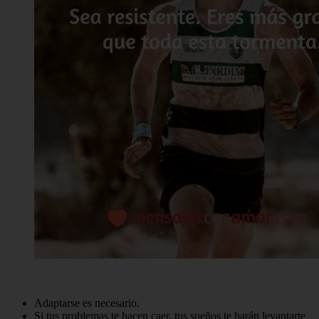
Adaptarse es necesario.
Si tus problemas te hacen caer, tus sueños te harán levantarte.