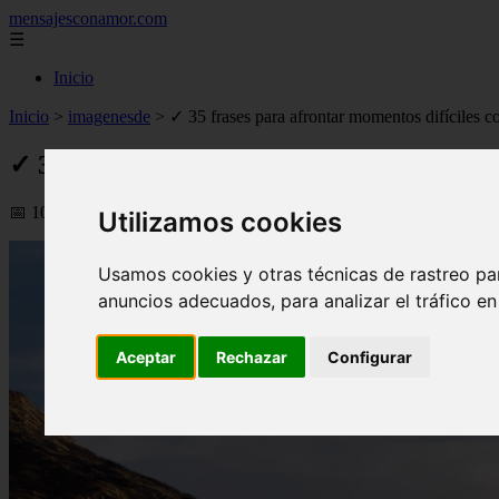
mensajesconamor.com
☰
Inicio
Inicio
>
imagenesde
>
✓ 35 frases para afrontar momentos difíciles c
✓ 35 frases para afrontar momentos difíci
📅 10/09/2025
Utilizamos cookies
Usamos cookies y otras técnicas de rastreo pa
anuncios adecuados, para analizar el tráfico e
Aceptar
Rechazar
Configurar