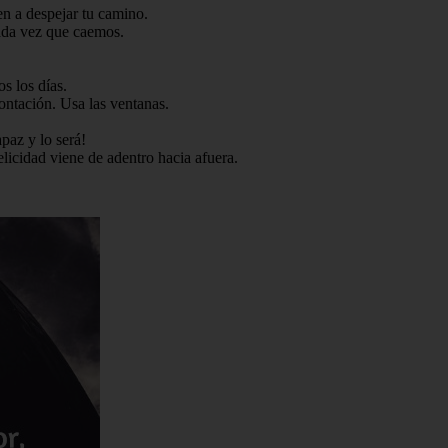
en a despejar tu camino.
cada vez que caemos.
s los días.
rontación. Usa las ventanas.
apaz y lo será!
elicidad viene de adentro hacia afuera.