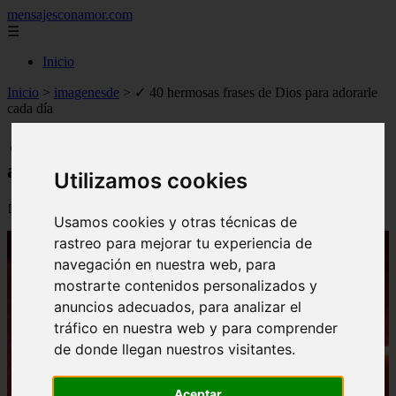
mensajesconamor.com
☰
Inicio
Inicio
>
imagenesde
>
✓ 40 hermosas frases de Dios para adorarle
cada día
✓ 40 hermosas frases de Dios para
adorarle cada día
Utilizamos cookies
📅 09/09/2025
Usamos cookies y otras técnicas de
rastreo para mejorar tu experiencia de
navegación en nuestra web, para
mostrarte contenidos personalizados y
anuncios adecuados, para analizar el
tráfico en nuestra web y para comprender
de donde llegan nuestros visitantes.
Aceptar