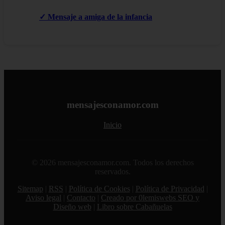
✓ Mensaje a amiga de la infancia
mensajesconamor.com
Inicio
© 2026 mensajesconamor.com. Todos los derechos
reservados.
Sitemap
|
RSS
|
Política de Cookies
|
Política de Privacidad
|
Aviso legal
|
Contacto
|
Creado por 0lemiswebs SEO y
Diseño web
|
Libro sobre Cabañuelas