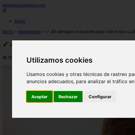
mensajesconamor.com
☰
Inicio
Inicio
>
imagenesde
>
✓ 40 mensajes seductores para volver loco a al
✓ 40 mensajes seductores para volver loco 
📅 09/09/2025
Utilizamos cookies
Usamos cookies y otras técnicas de rastreo pa
anuncios adecuados, para analizar el tráfico e
Aceptar
Rechazar
Configurar