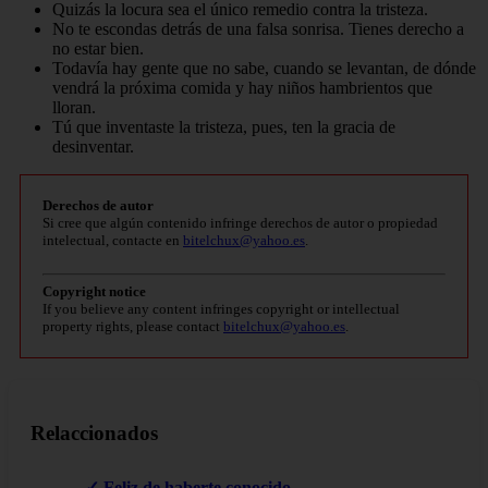
Quizás la locura sea el único remedio contra la tristeza.
No te escondas detrás de una falsa sonrisa. Tienes derecho a
no estar bien.
Todavía hay gente que no sabe, cuando se levantan, de dónde
vendrá la próxima comida y hay niños hambrientos que
lloran.
Tú que inventaste la tristeza, pues, ten la gracia de
desinventar.
Derechos de autor
Si cree que algún contenido infringe derechos de autor o propiedad
intelectual, contacte en
bitelchux@yahoo.es
.
Copyright notice
If you believe any content infringes copyright or intellectual
property rights, please contact
bitelchux@yahoo.es
.
Relaccionados
✓ Feliz de haberte conocido