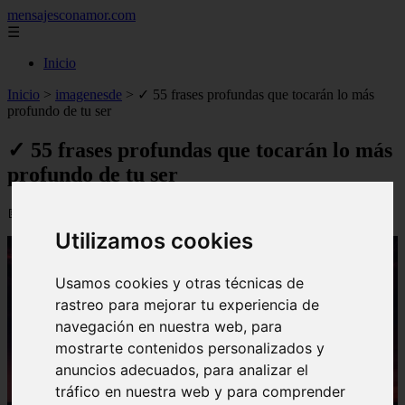
mensajesconamor.com
☰
Inicio
Inicio
>
imagenesde
>
✓ 55 frases profundas que tocarán lo más
profundo de tu ser
✓ 55 frases profundas que tocarán lo más
profundo de tu ser
📅 08/09/2025
Utilizamos cookies
Usamos cookies y otras técnicas de
rastreo para mejorar tu experiencia de
navegación en nuestra web, para
mostrarte contenidos personalizados y
anuncios adecuados, para analizar el
tráfico en nuestra web y para comprender