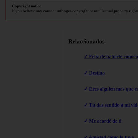
Copyright notice
If you believe any content infringes copyright or intellectual property right
Relaccionados
✓ Feliz de haberte conoci
✓ Destino
✓ Eres alguien mas que es
✓ Tú das sentido a mi vid
✓ Me acordé de ti
✓ Amistad como la tuya