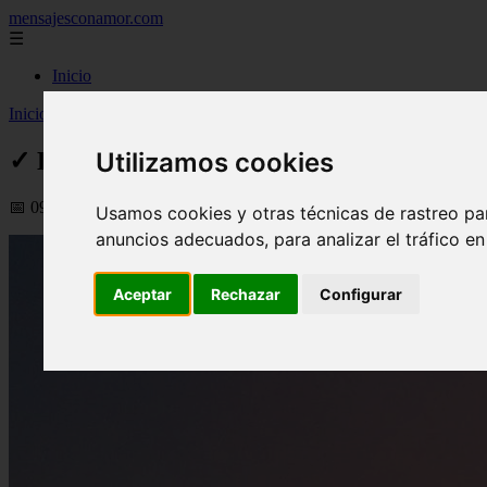
mensajesconamor.com
☰
Inicio
Inicio
>
imagenesde
>
✓ Declaración de verdadera amistad | Frases p
Utilizamos cookies
✓ Declaración de verdadera amistad | Fra
📅 09/09/2025
Usamos cookies y otras técnicas de rastreo pa
anuncios adecuados, para analizar el tráfico e
Aceptar
Rechazar
Configurar