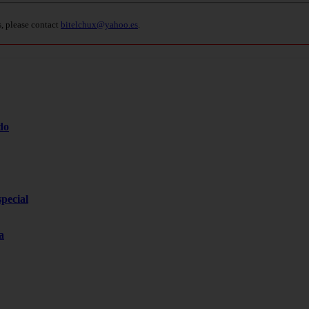
s, please contact
bitelchux@yahoo.es
.
do
pecial
a