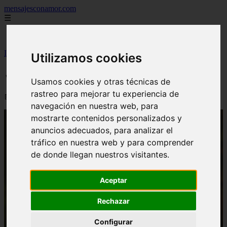
mensajesconamor.com
☰
Inicio
Inicio
>
imagenesde
>
✓ La humildad es sabiduría
Utilizamos cookies
✓ La humildad es sabiduría
Usamos cookies y otras técnicas de
rastreo para mejorar tu experiencia de
📅 29/09/2024
navegación en nuestra web, para
mostrarte contenidos personalizados y
anuncios adecuados, para analizar el
tráfico en nuestra web y para comprender
de donde llegan nuestros visitantes.
Aceptar
Rechazar
Configurar