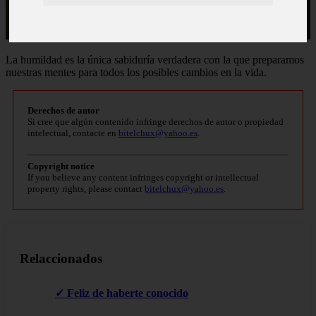
La humildad es la única sabiduría verdadera con la que preparamos
nuestras mentes para todos los posibles cambios en la vida.
Derechos de autor
Si cree que algún contenido infringe derechos de autor o propiedad
intelectual, contacte en
bitelchux@yahoo.es
.
Copyright notice
If you believe any content infringes copyright or intellectual
property rights, please contact
bitelchux@yahoo.es
.
Relaccionados
✓ Feliz de haberte conocido