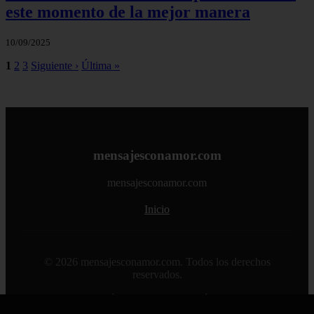
este momento de la mejor manera
10/09/2025
1
2
3
Siguiente ›
Última »
mensajesconamor.com
mensajesconamor.com
Inicio
© 2026 mensajesconamor.com. Todos los derechos
reservados.
Sitemap
|
RSS
|
Política de Cookies
|
Política de Privacidad
|
Aviso legal
|
Contacto
|
Creado por 0lemiswebs SEO y