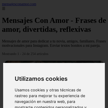
mensajesconamor.com
☰
Mensajes Con Amor - Frases de
amor, divertidas, reflexivas
Mensajes de amor para dedicar a tu novia, amigos, familiares. Frases
motivacionales para Instagram. Enviar textos bonitos a mi pareja.
Mostrando 1 - 24 de 254 artículos
Utilizamos cookies
Usamos cookies y otras técnicas de
❮
❯
rastreo para mejorar tu experiencia de
navegación en nuestra web, para
mostrarte contenidos personalizados y