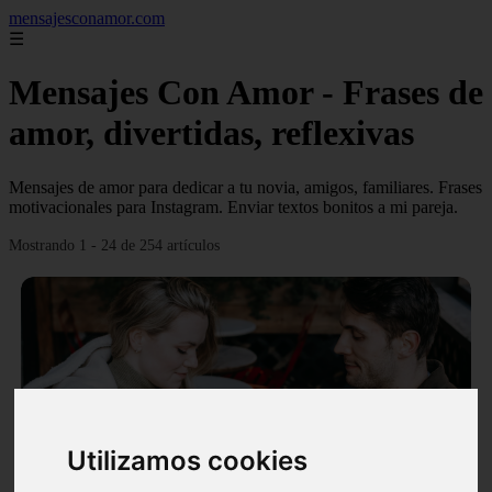
mensajesconamor.com
☰
Mensajes Con Amor - Frases de
amor, divertidas, reflexivas
Mensajes de amor para dedicar a tu novia, amigos, familiares. Frases
motivacionales para Instagram. Enviar textos bonitos a mi pareja.
Mostrando 1 - 24 de 254 artículos
❮
❯
Utilizamos cookies