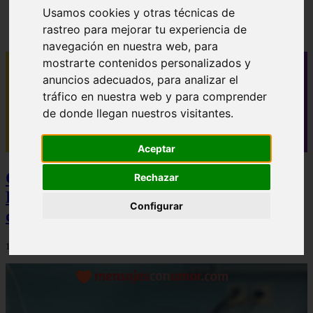
✓ 40 mensajes de buenos días para novio que le
Usamos cookies y otras técnicas de
alegrarán el día
rastreo para mejorar tu experiencia de
navegación en nuestra web, para
mostrarte contenidos personalizados y
anuncios adecuados, para analizar el
tráfico en nuestra web y para comprender
de donde llegan nuestros visitantes.
Aceptar
Camisetas NBA Baratas y Camisetas de
Rechazar
Futbol Baratas: La Estrategia Definitiva
Configurar
de Ahorro y Calidad
12/12/2025