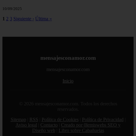
10/09/2025
1
2
3
Siguiente ›
Última »
mensajesconamor.com
mensajesconamor.com
Inicio
© 2026 mensajesconamor.com. Todos los derechos
reservados.
Sitemap
|
RSS
|
Política de Cookies
|
Política de Privacidad
|
Aviso legal
|
Contacto
|
Creado por 0lemiswebs SEO y
Diseño web
|
Libro sobre Cabañuelas