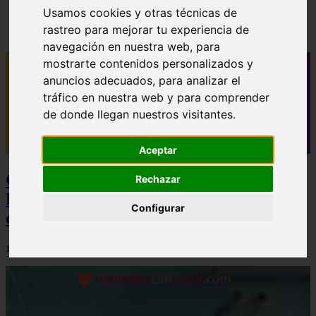
✓ 40 mensajes de buenos días para novio que le
Usamos cookies y otras técnicas de
alegrarán el día
rastreo para mejorar tu experiencia de
navegación en nuestra web, para
mostrarte contenidos personalizados y
anuncios adecuados, para analizar el
tráfico en nuestra web y para comprender
de donde llegan nuestros visitantes.
Aceptar
Camisetas NBA Baratas y Camisetas de
Rechazar
Futbol Baratas: La Estrategia Definitiva
Configurar
de Ahorro y Calidad
12/12/2025