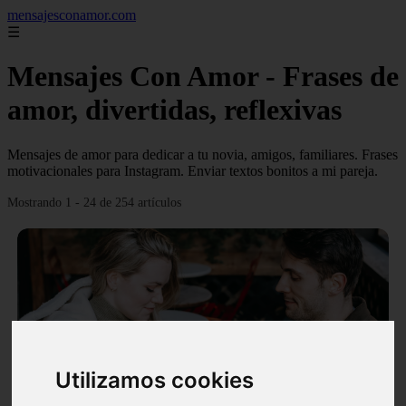
mensajesconamor.com
☰
Mensajes Con Amor - Frases de
amor, divertidas, reflexivas
Mensajes de amor para dedicar a tu novia, amigos, familiares. Frases
motivacionales para Instagram. Enviar textos bonitos a mi pareja.
Mostrando 1 - 24 de 254 artículos
❮
❯
Utilizamos cookies