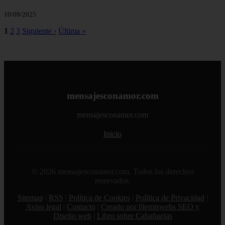
10/09/2025
1
2
3
Siguiente ›
Última »
mensajesconamor.com
mensajesconamor.com
Inicio
© 2026 mensajesconamor.com. Todos los derechos
reservados.
Sitemap
|
RSS
|
Política de Cookies
|
Política de Privacidad
|
Aviso legal
|
Contacto
|
Creado por 0lemiswebs SEO y
Diseño web
|
Libro sobre Cabañuelas