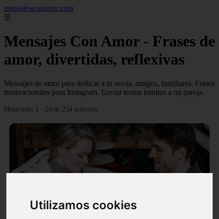
mensajesconamor.com
☰
Mensajes Con Amor - Frases de
amor, divertidas, reflexivas
Mensajes de amor para dedicar a tu novia, amigos, familiares. Frases
motivacionales para Instagram. Enviar textos bonitos a mi pareja.
Mostrando 1 - 24 de 254 artículos
❮
❯
Utilizamos cookies