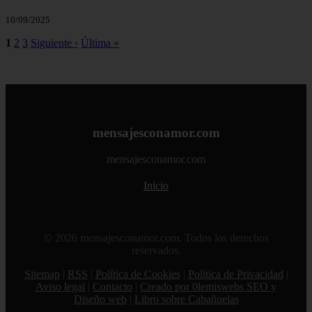
10/09/2025
1
2
3
Siguiente ›
Última »
mensajesconamor.com
mensajesconamor.com
Inicio
© 2026 mensajesconamor.com. Todos los derechos
reservados.
Sitemap
|
RSS
|
Política de Cookies
|
Política de Privacidad
|
Aviso legal
|
Contacto
|
Creado por 0lemiswebs SEO y
Diseño web
|
Libro sobre Cabañuelas