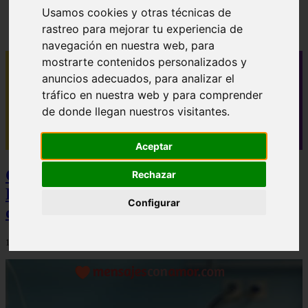
✓ 40 mensajes de buenos días para novio que le
Usamos cookies y otras técnicas de
alegrarán el día
rastreo para mejorar tu experiencia de
navegación en nuestra web, para
mostrarte contenidos personalizados y
anuncios adecuados, para analizar el
tráfico en nuestra web y para comprender
de donde llegan nuestros visitantes.
Aceptar
Camisetas NBA Baratas y Camisetas de
Rechazar
Futbol Baratas: La Estrategia Definitiva
Configurar
de Ahorro y Calidad
12/12/2025