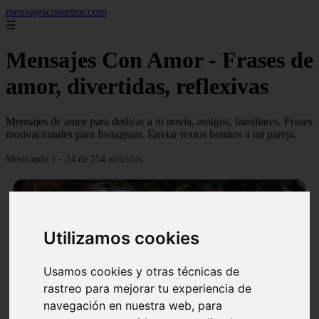
mensajesconamor.com
☰
Mensajes Con Amor - Frases de
amor, divertidas, reflexivas
Mensajes de amor para dedicar a tu novia, amigos, familiares. Frases
motivacionales para Instagram. Enviar textos bonitos a mi pareja.
Mostrando 1 - 24 de 254 artículos
Utilizamos cookies
❮
❯
Usamos cookies y otras técnicas de
rastreo para mejorar tu experiencia de
navegación en nuestra web, para