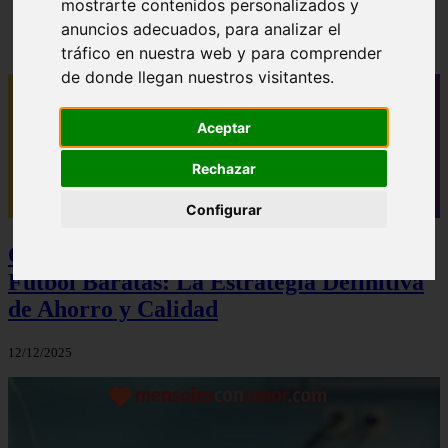
mostrarte contenidos personalizados y
✓ 40 mensajes de buenos días para novio que le
anuncios adecuados, para analizar el
alegrarán el día
tráfico en nuestra web y para comprender
de donde llegan nuestros visitantes.
Aceptar
Rechazar
Configurar
Camisetas NBA Baratas y Camisetas de
Futbol Baratas: La Estrategia Definitiva
de Ahorro y Calidad
12/12/2025